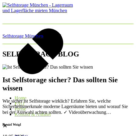
Selfstorage München
»
BLOG
SELFSTORAGE BLOG
Ist Selfstorage sicher? Das sollten Sie
wissen
Home
Wie sicher ist Selfstorage wirklich? Erfahren Sie, welche
FAQ
Sicherheitsmerkmale moderne Lagerräume bieten und worauf Sie
Preise
bei der Auswahl achten sollten. ✓ Videoüberwachung…
Kontakt & Anfahrt
✕
Daniel Weigl