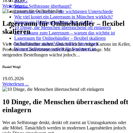
18.05.2026
BLOG
Weiterlesen ...
Was ist Selfstorage überhaupt?
Lagerraum vs. Keller – die wichtigsten Unterschiede
Wie viel kostet ein Lagerraum in München wirklich?
Warum ein Handwerkerlager Sinn macht!
Lagerraum für Onlinehändler – flexibel
10 Dinge, die Menschen überraschend oft einlagern
skalieren
24/7 Zugang zum Lagerraum – warum das wichtig ist
Lagerraum für Onlinehändler – flexibel skalieren
Ist Selfstorage sicher? Das sollten Sie wissen
Viele Onlinehändler starten zunächst klein: einige Kartons im Keller,
Warum Selfstorage perfekt für Studenten ist
Produkte im Gästezimmer oder Regale in der Garage. Mit
steigenden Bestellungen wächst jedoch…
Daniel Weigl
19.05.2026
Weiterlesen ...
10 Dinge, die Menschen überraschend oft
einlagern
Wer an Selfstorage denkt, denkt oft zuerst an Umzugskartons oder
alte Möbel. Tatsächlich werden in modernen Lagerabteilen jedoch